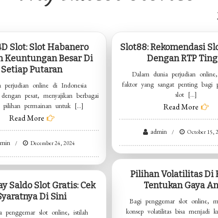
 Slot: Slot Habanero
Slot88: Rekomendasi Sl
 Keuntungan Besar Di
Dengan RTP Ting
G
Setiap Putaran
Dalam dunia perjudian online, 
faktor yang sangat penting bagi 
erjudian online di Indonesia
slot […]
dengan pesat, menyajikan berbagai
pilihan permainan untuk […]
Read More
Read More
admin
October 15, 
dmin
December 24, 2024
Pilihan Volatilitas Di
y Saldo Slot Gratis: Cek
Tentukan Gaya A
Syaratnya Di Sini
Bagi penggemar slot online, 
konsep volatilitas bisa menjadi 
a penggemar slot online, istilah