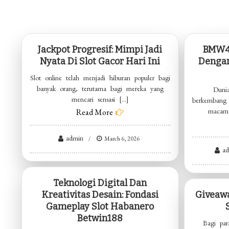
Jackpot Progresif: Mimpi Jadi
BMW4D
Nyata Di Slot Gacor Hari Ini
Dengan
Slot online telah menjadi hiburan populer bagi
banyak orang, terutama bagi mereka yang
Dunia p
mencari sensasi […]
berkembang 
macam 
Read More
admin
March 6, 2026
a
Teknologi Digital Dan
Kreativitas Desain: Fondasi
Giveawa
Gameplay Slot Habanero
Betwin188
Bagi par