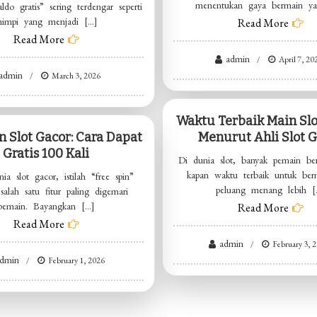
menentukan gaya bermain y
ldo gratis” sering terdengar seperti
impi yang menjadi […]
Read More
Read More
admin
April 7, 20
admin
March 3, 2026
Waktu Terbaik Main Slo
n Slot Gacor: Cara Dapat
Menurut Ahli Slot 
Gratis 100 Kali
Di dunia slot, banyak pemain bert
kapan waktu terbaik untuk ber
a slot gacor, istilah “free spin”
peluang menang lebih [
salah satu fitur paling digemari
pemain. Bayangkan […]
Read More
Read More
admin
February 3, 
dmin
February 1, 2026