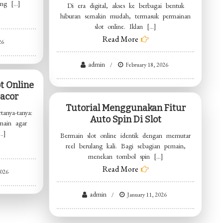
ang […]
Di era digital, akses ke berbagai bentuk
hiburan semakin mudah, termasuk permainan
slot online. Iklan […]
Read More
26
admin
February 18, 2026
t Online
Gacor
Tutorial Menggunakan Fitur
anya-tanya:
Auto Spin Di Slot
main agar
…]
Bermain slot online identik dengan memutar
reel berulang kali. Bagi sebagian pemain,
menekan tombol spin […]
Read More
2026
admin
January 11, 2026