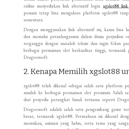
online menyediakan link alternatif login.
xgslot88 link
pemain tetap bisa mengakses platform xgslot88 tanp
sementara.
Dengan menggunakan link alternatif ini, kamu bisa l
dan memulai petualanganmu dalam dunia perjudian on
terganggu dengan masalah teknis dan ingin fokus p
berbagai permainan slot berkualitas tinggi, termasuk
Dragoonsoft.
2. Kenapa Memilih xgslot88 u
xgslot88 telah dikenal sebagai salah satu platform p
mudah ke berbagai permainan slot premium. Salah sat
dari penyedia perangkat lunak ternama seperti Drago
Dragoonsoft adalah salah satu pengembang game terk
besar, termasuk xgslot88. Perusahaan ini dikenal de
memukau, animasi yang halus, serta tema yang sangat