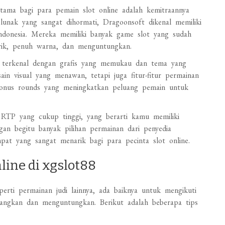
utama bagi para pemain slot online adalah kemitraannya
unak yang sangat dihormati, Dragoonsoft dikenal memiliki
 Indonesia. Mereka memiliki banyak game slot yang sudah
rik, penuh warna, dan menguntungkan.
 terkenal dengan grafis yang memukau dan tema yang
n visual yang menawan, tetapi juga fitur-fitur permainan
n bonus rounds yang meningkatkan peluang pemain untuk
i RTP yang cukup tinggi, yang berarti kamu memiliki
an begitu banyak pilihan permainan dari penyedia
pat yang sangat menarik bagi para pecinta slot online.
line di xgslot88
erti permainan judi lainnya, ada baiknya untuk mengikuti
angkan dan menguntungkan. Berikut adalah beberapa tips