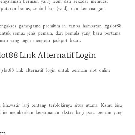
pengalaman bermain yang lebih dari sekadar memutar
ti putaran bonus, simbol liar (wild), dan kemenangan
mengakses game-game premium ini tanpa hambatan. xgslot88
ntuk semua jenis pemain, dari pemula yang baru pertama
man yang ingin mengejar jackpot besar.
ot88 Link Alternatif Login
ot88 link alternatif login untuk bermain slot online
u khawatir lagi tentang terblokirnya situs utama. Kamu bisa
l ini memberikan kenyamanan ekstra bagi para pemain yang
am