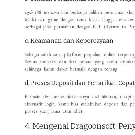
xgslot88 menawarkan berbagai pilihan permainan slo
Mulai dari game dengan tema klasik hingga tema-te
berbagai jenis permainan dengan RTP (Return to Play
c. Keamanan dan Kepercayaan
Sebagai salah satu platform perjudian online terper
Semua transaksi dan data pribadi yang kamu kirimkan
sehingga kamu dapat bermain dengan tenang.
d. Proses Deposit dan Penarikan Cepat
Bermain slot online tidak hanya soal hiburan, tetap
alternatif login, kamu bisa melakukan deposit dan 
proses yang lama atau ribet.
4. Mengenal Dragoonsoft: Pen