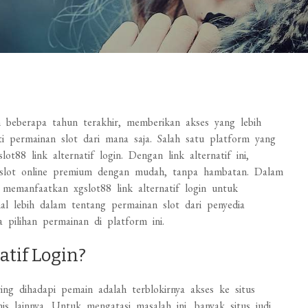
m beberapa tahun terakhir, memberikan akses yang lebih
 permainan slot dari mana saja. Salah satu platform yang
ot88 link alternatif login. Dengan link alternatif ini,
 slot online premium dengan mudah, tanpa hambatan. Dalam
 memanfaatkan xgslot88 link alternatif login untuk
 lebih dalam tentang permainan slot dari penyedia
 pilihan permainan di platform ini.
atif Login?
ing dihadapi pemain adalah terblokirnya akses ke situs
s lainnya. Untuk mengatasi masalah ini, banyak situs judi