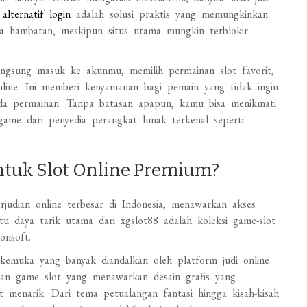
 alternatif login
adalah solusi praktis yang memungkinkan
a hambatan, meskipun situs utama mungkin terblokir
angsung masuk ke akunmu, memilih permainan slot favorit,
line. Ini memberi kenyamanan bagi pemain yang tidak ingin
ada permainan. Tanpa batasan apapun, kamu bisa menikmati
 game dari penyedia perangkat lunak terkenal seperti
ntuk Slot Online Premium?
erjudian online terbesar di Indonesia, menawarkan akses
u daya tarik utama dari xgslot88 adalah koleksi game-slot
onsoft.
emuka yang banyak diandalkan oleh platform judi online
ngan game slot yang menawarkan desain grafis yang
 menarik. Dari tema petualangan fantasi hingga kisah-kisah