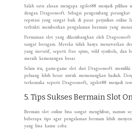
Salah satu alasan mengapa xgslot88 menjadi pilihan 
dengan Dragoonsoft. Sebagai pengembang perangkat l
reputasi yang sangat baik di pasar perjudian online
terbukti memberikan pengalaman bermain yang mena
Permainan slot yang dikembangkan oleh Dragoonsoft
sangat beragam. Mereka tidak hanya menawarkan desai
yang inovatif, seperti free spins, wild symbols, da
meraih kemenangan besar.
Selain itu, game-game slot dari Dragoonsoft memilik
peluang lebih besar untuk memenangkan hadiah. Deng
terkemuka seperti Dragoonsoft, xgslot88 menjadi tem
5. Tips Sukses Bermain Slot On
Bermain slot online bisa sangat menghibur, namun sep
beberapa tips agar pengalaman bermain lebih menyen
yang bisa kamu coba: