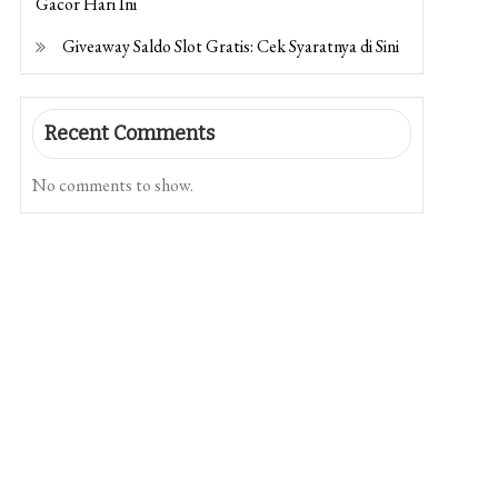
Gacor Hari Ini
Giveaway Saldo Slot Gratis: Cek Syaratnya di Sini
Recent Comments
No comments to show.