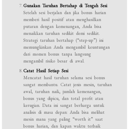
Gunakan Taruhan Bertahap di Tengah Sesi
Setelah sesi berjalan dan jika bonus harian
memberi hasil positif atau menghasilkan
putaran dengan kemenangan, Anda bisa
menaikkan taruhan sedikit demi sedikit.
Strategi taruhan bertahap (“step-up”) ini
memungkinkan Anda mengambil keuntungan
dari momen bonus tanpa langsung
mengambil risiko besar di awal.
Catat Hasil Setiap Sesi
Mencatat hasil taruhan selama sesi bonus
sangat membantu. Catat jenis mesin, taruhan
awal, taruhan naik, jumlah kemenangan,
bonus yang dipicu, dan total profit atau
kerugian. Data ini sangat berharga untuk
analisis di masa depan: Anda bisa melihat
mesin mana yang paling “worth it” saat
bonus harian, dan kapan waktu terbaik