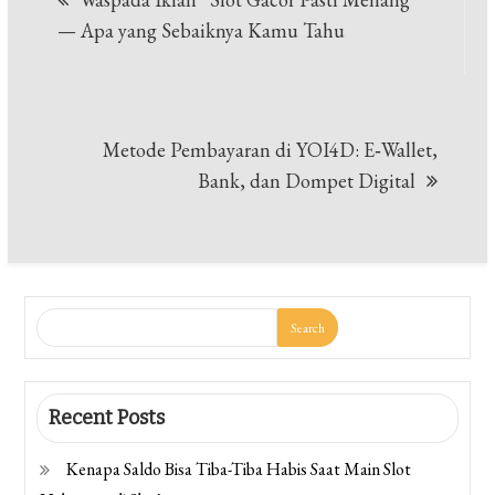
navigation
— Apa yang Sebaiknya Kamu Tahu
Metode Pembayaran di YOI4D: E‑Wallet,
Bank, dan Dompet Digital
Search
Recent Posts
Kenapa Saldo Bisa Tiba-Tiba Habis Saat Main Slot