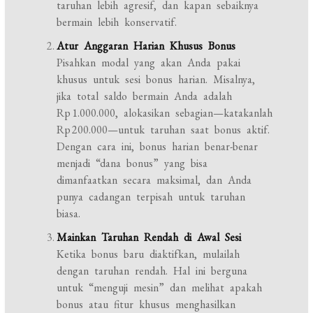
taruhan lebih agresif, dan kapan sebaiknya
bermain lebih konservatif.
Atur Anggaran Harian Khusus Bonus
Pisahkan modal yang akan Anda pakai
khusus untuk sesi bonus harian. Misalnya,
jika total saldo bermain Anda adalah
Rp 1.000.000, alokasikan sebagian—katakanlah
Rp 200.000—untuk taruhan saat bonus aktif.
Dengan cara ini, bonus harian benar-benar
menjadi “dana bonus” yang bisa
dimanfaatkan secara maksimal, dan Anda
punya cadangan terpisah untuk taruhan
biasa.
Mainkan Taruhan Rendah di Awal Sesi
Ketika bonus baru diaktifkan, mulailah
dengan taruhan rendah. Hal ini berguna
untuk “menguji mesin” dan melihat apakah
bonus atau fitur khusus menghasilkan