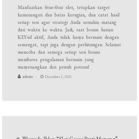
Manfaatkan fitur-fitur slot, tetapkan target
kemenangan dan batas kerugian, dan catat hasil
setiap sesi agar strategi Anda semakin matang
dari waktu ke waktu. Jadi, saat bonus harian
KEY4d aktif, Anda tidak hanya bermain dengan
semangat, tapi juga dengan perhitungan. Selamat
mencoba dan semoga setiap sesi bonus
membawa pengalaman bermain yang
menyenangkan dan penuh potensi!
admin
December 2, 2025
Post
Waspada Iklan “Slot Gacor Pasti Menang”