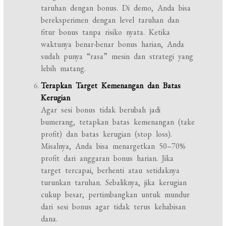
taruhan dengan bonus. Di demo, Anda bisa
bereksperimen dengan level taruhan dan
fitur bonus tanpa risiko nyata. Ketika
waktunya benar-benar bonus harian, Anda
sudah punya “rasa” mesin dan strategi yang
lebih matang.
Terapkan Target Kemenangan dan Batas
Kerugian
Agar sesi bonus tidak berubah jadi
bumerang, tetapkan batas kemenangan (take
profit) dan batas kerugian (stop loss).
Misalnya, Anda bisa menargetkan 50–70%
profit dari anggaran bonus harian. Jika
target tercapai, berhenti atau setidaknya
turunkan taruhan. Sebaliknya, jika kerugian
cukup besar, pertimbangkan untuk mundur
dari sesi bonus agar tidak terus kehabisan
dana.