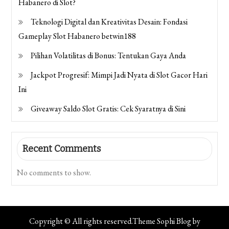
Habanero di Slot?
Teknologi Digital dan Kreativitas Desain: Fondasi
Gameplay Slot Habanero betwin188
Pilihan Volatilitas di Bonus: Tentukan Gaya Anda
Jackpot Progresif: Mimpi Jadi Nyata di Slot Gacor Hari
Ini
Giveaway Saldo Slot Gratis: Cek Syaratnya di Sini
Recent Comments
No comments to show.
Copyright © All rights reserved.Theme Sophi Blog by