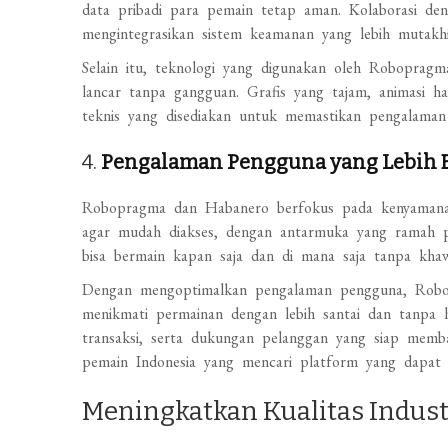
data pribadi para pemain tetap aman. Kolaborasi d
mengintegrasikan sistem keamanan yang lebih mutakhi
Selain itu, teknologi yang digunakan oleh Robopra
lancar tanpa gangguan. Grafis yang tajam, animasi hal
teknis yang disediakan untuk memastikan pengalaman
4.
Pengalaman Pengguna yang Lebih 
Robopragma dan Habanero berfokus pada kenyamana
agar mudah diakses, dengan antarmuka yang ramah 
bisa bermain kapan saja dan di mana saja tanpa khaw
Dengan mengoptimalkan pengalaman pengguna, Robo
menikmati permainan dengan lebih santai dan tanpa ha
transaksi, serta dukungan pelanggan yang siap mem
pemain Indonesia yang mencari platform yang dapat 
Meningkatkan Kualitas Indust