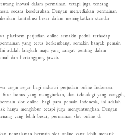
ntang inovasi dalam permainan, tetapi juga tentang
donesia secara keseluruhan. Dengan menyediakan permainan
erikan kontribusi besar dalam meningkatkan standar
hwa platform perjudian online semakin peduli terhadap
permainan yang terus berkembang, semakin banyak pemain
ni adalah langkah maju yang sangat penting dalam
ional dan bertanggung jawab.
angin segar bagi industri perjudian online Indonesia.
, fitur bonus yang menggiurkan, dan teknologi yang canggih,
bermain slot online. Bagi para pemain Indonesia, ini adalah
dak hanya menghibur tetapi juga menguntungkan. Dengan
nang yang lebih besar, permainan slot online di
an pengalaman bermain slot online yang lebih menarik,