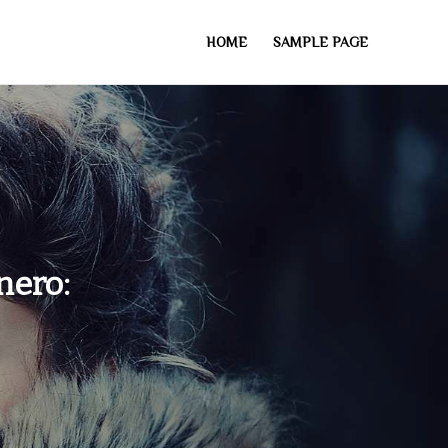
HOME
SAMPLE PAGE
nero: