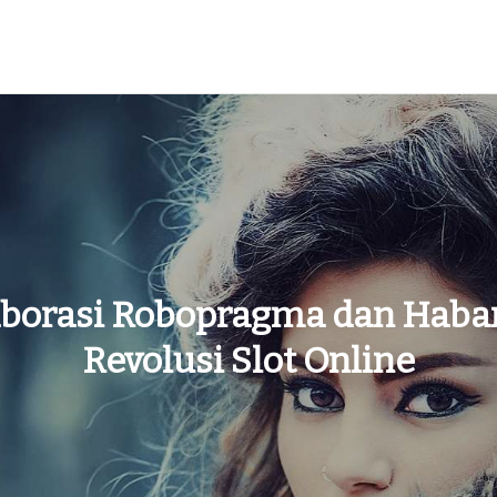
borasi Robopragma dan Haba
Revolusi Slot Online