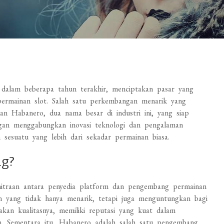
t dalam beberapa tahun terakhir, menciptakan pasar yang
permainan slot. Salah satu perkembangan menarik yang
n Habanero, dua nama besar di industri ini, yang siap
ngan menggabungkan inovasi teknologi dan pengalaman
n sesuatu yang lebih dari sekadar permainan biasa.
ng?
emitraan antara penyedia platform dan pengembang permainan
 yang tidak hanya menarik, tetapi juga menguntungkan bagi
kan kualitasnya, memiliki reputasi yang kuat dalam
. Sementara itu, Habanero adalah salah satu pengembang