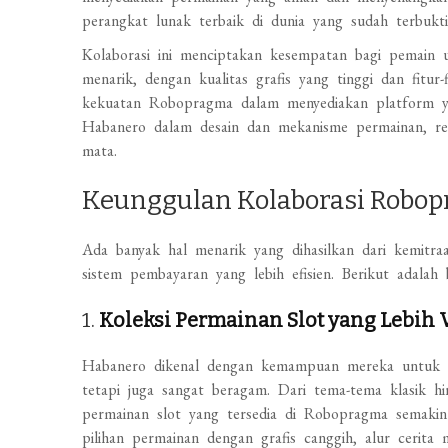
perangkat lunak terbaik di dunia yang sudah terbukti
Kolaborasi ini menciptakan kesempatan bagi pemain un
menarik, dengan kualitas grafis yang tinggi dan fit
kekuatan Robopragma dalam menyediakan platform y
Habanero dalam desain dan mekanisme permainan, revo
mata.
Keunggulan Kolaborasi Robo
Ada banyak hal menarik yang dihasilkan dari kemitraa
sistem pembayaran yang lebih efisien. Berikut adalah 
1.
Koleksi Permainan Slot yang Lebih V
Habanero dikenal dengan kemampuan mereka untuk m
tetapi juga sangat beragam. Dari tema-tema klasik hin
permainan slot yang tersedia di Robopragma semakin b
pilihan permainan dengan grafis canggih, alur cerita