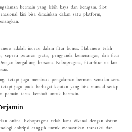
engalaman bermain yang lebih kaya dan beragam. Slot
rnasional kini bisa dimainkan dalam satu platform,
enangkan.
nero adalah inovasi dalam fitur bonus. Habanero telah
h, seperti putaran gratis, pengganda kemenangan, dan fitur
engan bergabung bersama Robopragma, fitur-fitur ini kini
sia.
ng, tetapi juga membuat pengalaman bermain semakin seru.
tetapi juga pada berbagai kejutan yang bisa muncul setiap
asan pemain terus kembali untuk bermain.
Terjamin
dian online. Robopragma telah lama dikenal dengan sistem
ologi enkripsi canggih untuk memastikan transaksi dan