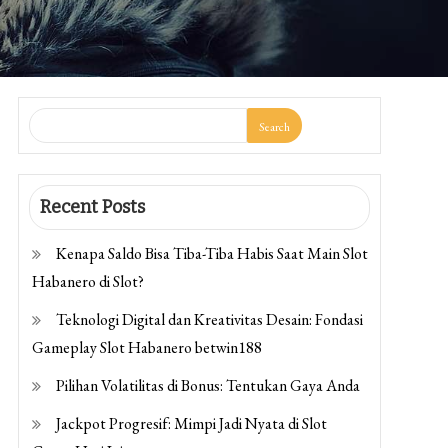
Search
Recent Posts
Kenapa Saldo Bisa Tiba-Tiba Habis Saat Main Slot
Habanero di Slot?
Teknologi Digital dan Kreativitas Desain: Fondasi
Gameplay Slot Habanero betwin188
Pilihan Volatilitas di Bonus: Tentukan Gaya Anda
Jackpot Progresif: Mimpi Jadi Nyata di Slot