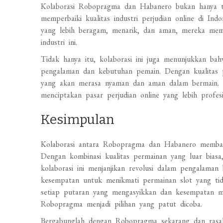
Kolaborasi Robopragma dan Habanero bukan hanya te
memperbaiki kualitas industri perjudian online di In
yang lebih beragam, menarik, dan aman, mereka memb
industri ini.
Tidak hanya itu, kolaborasi ini juga menunjukkan ba
pengalaman dan kebutuhan pemain. Dengan kualitas 
yang akan merasa nyaman dan aman dalam bermain. I
menciptakan pasar perjudian online yang lebih profes
Kesimpulan
Kolaborasi antara Robopragma dan Habanero membawa 
Dengan kombinasi kualitas permainan yang luar biasa
kolaborasi ini menjanjikan revolusi dalam pengalaman 
kesempatan untuk menikmati permainan slot yang ti
setiap putaran yang mengasyikkan dan kesempatan me
Robopragma menjadi pilihan yang patut dicoba.
Bergabunglah dengan Robopragma sekarang dan rasak