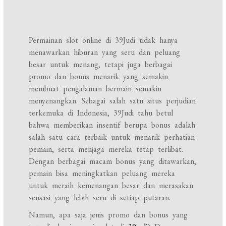
Permainan slot online di 39Judi tidak hanya
menawarkan hiburan yang seru dan peluang
besar untuk menang, tetapi juga berbagai
promo dan bonus menarik yang semakin
membuat pengalaman bermain semakin
menyenangkan. Sebagai salah satu situs perjudian
terkemuka di Indonesia, 39Judi tahu betul
bahwa memberikan insentif berupa bonus adalah
salah satu cara terbaik untuk menarik perhatian
pemain, serta menjaga mereka tetap terlibat.
Dengan berbagai macam bonus yang ditawarkan,
pemain bisa meningkatkan peluang mereka
untuk meraih kemenangan besar dan merasakan
sensasi yang lebih seru di setiap putaran.
Namun, apa saja jenis promo dan bonus yang