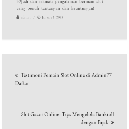
39Judi dan nikmati pengalaman bermain slot
yang penuh tantangan dan keuntungan!
admin
January 5, 2025
Post
Testimoni Pemain Slot Online di Admin77
navigation
Daftar
Slot Gacor Online: Tips Mengelola Bankroll
dengan Bijak