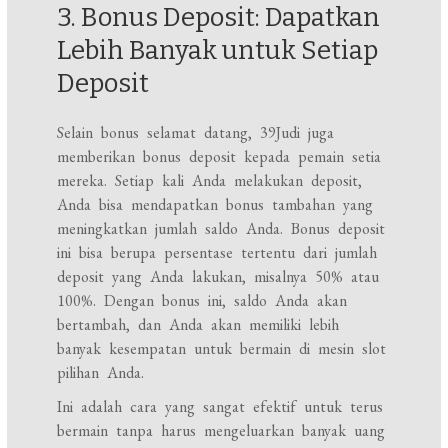
3. Bonus Deposit: Dapatkan
Lebih Banyak untuk Setiap
Deposit
Selain bonus selamat datang, 39Judi juga
memberikan bonus deposit kepada pemain setia
mereka. Setiap kali Anda melakukan deposit,
Anda bisa mendapatkan bonus tambahan yang
meningkatkan jumlah saldo Anda. Bonus deposit
ini bisa berupa persentase tertentu dari jumlah
deposit yang Anda lakukan, misalnya 50% atau
100%. Dengan bonus ini, saldo Anda akan
bertambah, dan Anda akan memiliki lebih
banyak kesempatan untuk bermain di mesin slot
pilihan Anda.
Ini adalah cara yang sangat efektif untuk terus
bermain tanpa harus mengeluarkan banyak uang