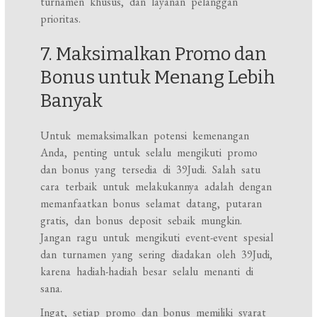
turnamen khusus, dan layanan pelanggan
prioritas.
7. Maksimalkan Promo dan
Bonus untuk Menang Lebih
Banyak
Untuk memaksimalkan potensi kemenangan
Anda, penting untuk selalu mengikuti promo
dan bonus yang tersedia di 39Judi. Salah satu
cara terbaik untuk melakukannya adalah dengan
memanfaatkan bonus selamat datang, putaran
gratis, dan bonus deposit sebaik mungkin.
Jangan ragu untuk mengikuti event-event spesial
dan turnamen yang sering diadakan oleh 39Judi,
karena hadiah-hadiah besar selalu menanti di
sana.
Ingat, setiap promo dan bonus memiliki syarat