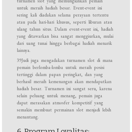
turnamen slot yang memungkinkan pemain
untuk meraih hadiah besar. Event-event ini
sering kali diadakan selama perayaan tertentu
atau pada hari-hari khusus, seperti liburan atau
ulang tahun situs. Dalam event-event ini, hadiah
yang ditawarkan bisa sangat menggiurkan, mulai
dari uang tunai hingga berbagai hadiah menarik
lainnya.
39Judi juga mengadakan turnamen slot di mana
pemain berlomba-lomba untuk meraih posisi
tertinggi dalam papan peringkat, dan yang
berhasil meraih kemenangan akan mendapatkan
hadiah besar. Turnamen ini sangat seru, karena
selain peluang untuk menang, pemain juga
dapat merasakan atmosfer kompetitif yang
semakin membuat permainan slot menjadi lebih
menantang.
6. Program Loyalitas: