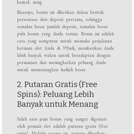
banyak uang.
Biasanya, bonus ini diberikan dalam bentuk
persentase dari deposit pertama, sehingga
semakin besar jumlah deposit, semakin besar
pula bonus yang Anda terima. Bonus ini adalah
cara yang sempurna untuk memulai perjalanan
bermain slot Anda di 39Judi, memberikan Anda
lebih banyak waktu untuk beradaptasi dengan
permainan dan meningkatkan peluang Anda
untuk memenangkan hadiah besar.
2. Putaran Gratis (Free
Spins): Peluang Lebih
Banyak untuk Menang
Salah satu jenis bonus yang sangat digemari
oleh pemain slot adalah putaran gratis (free
spins). Melalui promo ini, pemain diberikan