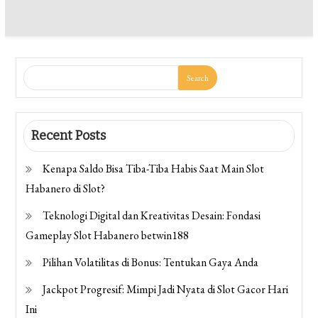
Search
Recent Posts
Kenapa Saldo Bisa Tiba-Tiba Habis Saat Main Slot
Habanero di Slot?
Teknologi Digital dan Kreativitas Desain: Fondasi
Gameplay Slot Habanero betwin188
Pilihan Volatilitas di Bonus: Tentukan Gaya Anda
Jackpot Progresif: Mimpi Jadi Nyata di Slot Gacor Hari
Ini