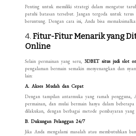
Penting untuk memiliki strategi dalam mengatur tar
patuhi batasan tersebut. Jangan tergoda untuk teru
beruntung. Dengan cara ini, Anda bisa memaksimalk
4.
Fitur-Fitur Menarik yang Di
Online
Selain permainan yang seru,
3DBET situs judi slot on
pengalaman bermain semakin menyenangkan dan nyama
lain:
A. Akses Mudah dan Cepat
Dengan tampilan antarmuka yang ramah pengguna, An
permainan, dan mulai bermain hanya dalam beberapa k
dilakukan, dengan berbagai metode pembayaran yang te
B. Dukungan Pelanggan 24/7
Jika Anda mengalami masalah atau membutuhkan ba