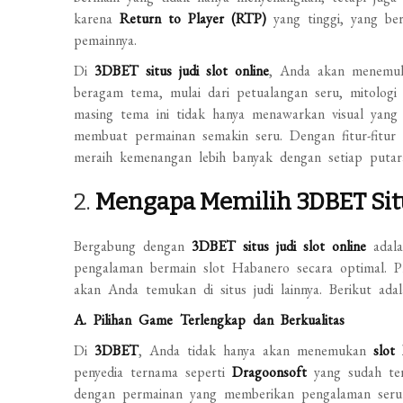
karena
Return to Player (RTP)
yang tinggi, yang ber
pemainnya.
Di
3DBET situs judi slot online
, Anda akan menemuk
beragam tema, mulai dari petualangan seru, mitologi
masing tema ini tidak hanya menawarkan visual yang 
membuat permainan semakin seru. Dengan fitur-fitur
meraih kemenangan lebih banyak dengan setiap putar
2.
Mengapa Memilih 3DBET Situ
Bergabung dengan
3DBET situs judi slot online
adala
pengalaman bermain slot Habanero secara optimal. P
akan Anda temukan di situs judi lainnya. Berikut a
A. Pilihan Game Terlengkap dan Berkualitas
Di
3DBET
, Anda tidak hanya akan menemukan
slot
penyedia ternama seperti
Dragoonsoft
yang sudah terk
dengan permainan yang memberikan pengalaman ser