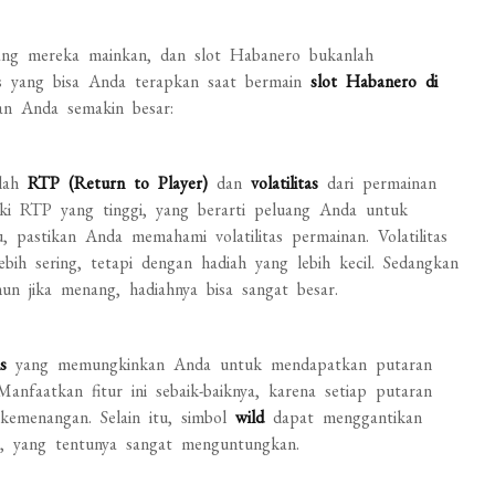
ang mereka mainkan, dan slot Habanero bukanlah
ips yang bisa Anda terapkan saat bermain
slot Habanero di
n Anda semakin besar:
alah
RTP (Return to Player)
dan
volatilitas
dari permainan
ki RTP yang tinggi, yang berarti peluang Anda untuk
, pastikan Anda memahami volatilitas permainan. Volatilitas
ih sering, tetapi dengan hadiah yang lebih kecil. Sedangkan
amun jika menang, hadiahnya bisa sangat besar.
s
yang memungkinkan Anda untuk mendapatkan putaran
nfaatkan fitur ini sebaik-baiknya, karena setiap putaran
kemenangan. Selain itu, simbol
wild
dapat menggantikan
n, yang tentunya sangat menguntungkan.