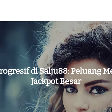
Progresif di Salju88: Peluang 
Jackpot Besar