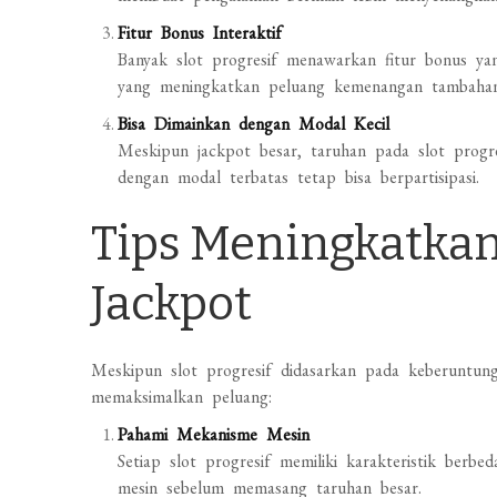
Fitur Bonus Interaktif
Banyak slot progresif menawarkan fitur bonus yang
yang meningkatkan peluang kemenangan tambahan
Bisa Dimainkan dengan Modal Kecil
Meskipun jackpot besar, taruhan pada slot progres
dengan modal terbatas tetap bisa berpartisipasi.
Tips Meningkatka
Jackpot
Meskipun slot progresif didasarkan pada keberuntun
memaksimalkan peluang:
Pahami Mekanisme Mesin
Setiap slot progresif memiliki karakteristik berbed
mesin sebelum memasang taruhan besar.