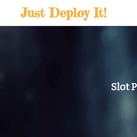
Skip
Just Deploy It!
to
content
Slot 