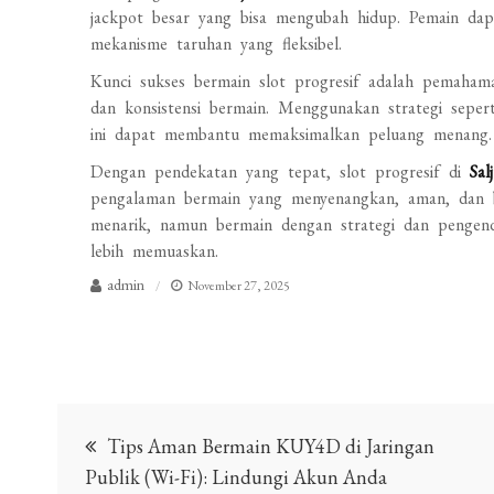
jackpot besar yang bisa mengubah hidup. Pemain dapa
mekanisme taruhan yang fleksibel.
Kunci sukses bermain slot progresif adalah pemaham
dan konsistensi bermain. Menggunakan strategi seper
ini dapat membantu memaksimalkan peluang menang.
Dengan pendekatan yang tepat, slot progresif di
Sal
pengalaman bermain yang menyenangkan, aman, dan 
menarik, namun bermain dengan strategi dan pengend
lebih memuaskan.
admin
November 27, 2025
Post
Tips Aman Bermain KUY4D di Jaringan
navigation
Publik (Wi-Fi): Lindungi Akun Anda