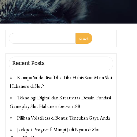
Search
Recent Posts
Kenapa Saldo Bisa Tiba-Tiba Habis Saat Main Slot
Habanero di Slot?
Teknologi Digital dan Kreativitas Desain: Fondasi
Gameplay Slot Habanero betwin188
Pilihan Volatilitas di Bonus: Tentukan Gaya Anda
Jackpot Progresif: Mimpi Jadi Nyata di Slot